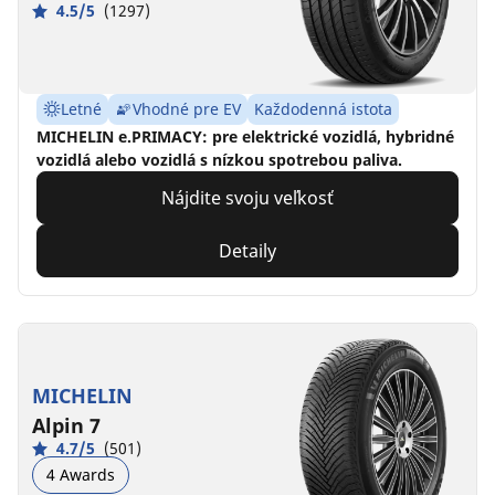
4.5/5
(1297)
Letné
Vhodné pre EV
Každodenná istota
MICHELIN e.PRIMACY: pre elektrické vozidlá, hybridné
vozidlá alebo vozidlá s nízkou spotrebou paliva.
Nájdite svoju veľkosť
Detaily
MICHELIN
Alpin 7
4.7/5
(501)
4 Awards