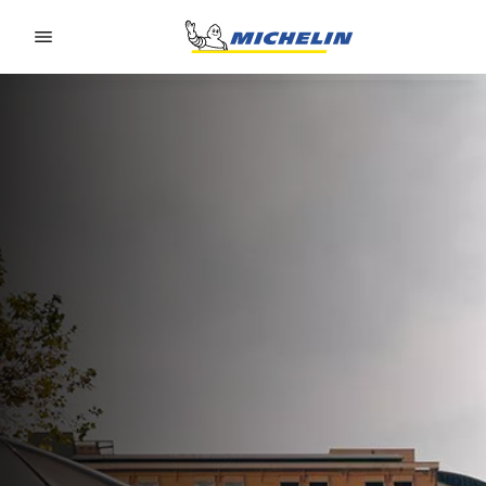
Go to page content
Go to page navigation