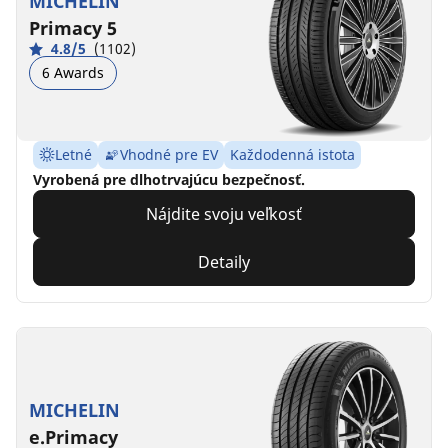
MICHELIN
Primacy 5
4.8/5
(1102)
6 Awards
Letné
Vhodné pre EV
Každodenná istota
Vyrobená pre dlhotrvajúcu bezpečnosť.
Nájdite svoju veľkosť
Detaily
MICHELIN
e.Primacy