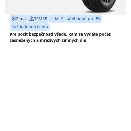
Zima
3PMSF
M+S
Vhodné pre EV
Každodenná istota
Pre pocit bezpečnosti všade, kam sa vydáte počas
zasnežených a mrazivých zimných dní
Nájdite svoju veľkosť
Detaily
Home
Auto
TRP 4W