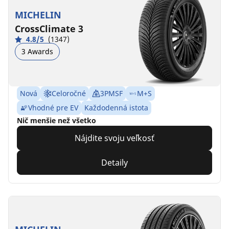
MICHELIN
CrossClimate 3
4.8/5
(1347)
3 Awards
Nová
Celoročné
3PMSF
M+S
Vhodné pre EV
Každodenná istota
Nič menšie než všetko
Nájdite svoju veľkosť
Detaily