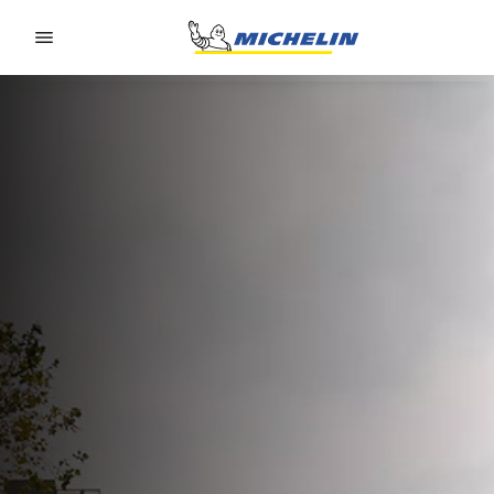
Go to page content
Go to page navigation