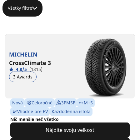
Všetky filtre
MICHELIN
CrossClimate 3
4.8/5
(1315)
3 Awards
Nová
Celoročné
3PMSF
M+S
Vhodné pre EV
Každodenná istota
Nič menšie než všetko
Nájdite svoju veľkosť