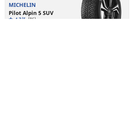
MICHELIN
Pilot Alpin 5 SUV
4.7/5
(86)
Zima
3PMSF
M+S
Vhodné pre EV
Výkon
Vyrobená pre dlhotrvajúcu kontrolu nad vozidlom v
zime.
Nájdite svoju veľkosť
Detaily
Home
Auto
TRP 4W