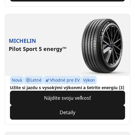
MICHELIN
Pilot Sport 5 energy™
Nová
Letné
Vhodné pre EV
Výkon
Užite si jazdu s vysokými výkonmi a šetrite energiu (3)
Nájdite svoju veľkosť
Detaily