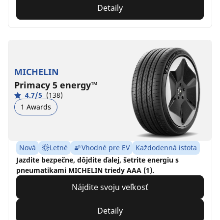
Detaily
MICHELIN
Primacy 5 energy™
4.7/5
(138)
1 Awards
Nová
Letné
Vhodné pre EV
Každodenná istota
Jazdite bezpečne, dôjdite ďalej, šetrite energiu s
pneumatikami MICHELIN triedy AAA (1).
Nájdite svoju veľkosť
Detaily