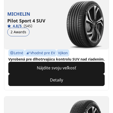
MICHELIN
Pilot Sport 4 SUV
4.8/5
(545)
2 Awards
Letné
Vhodné pre EV
Výkon
Vyrobená pre dlhotrvajúcu kontrolu SUV nad riadením.
Nájdite svoju veľkosť
Detaily