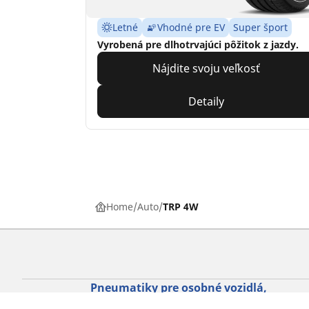
Letné
Vhodné pre EV
Super šport
Vyrobená pre dlhotrvajúci pôžitok z jazdy.
Nájdite svoju veľkosť
Detaily
Home
Auto
TRP 4W
Pneumatiky pre osobné vozidlá,
suv a dodávky