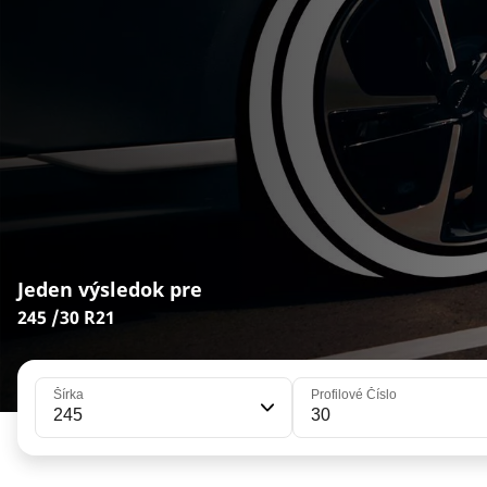
Jeden výsledok pre
245 /30 R21
Šírka
Profilové Číslo
245
30