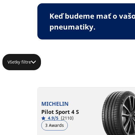
Keď budeme mať o vašom
pneumatiky.
Všetky filtre
MICHELIN
Pilot Sport 4 S
4.9/5
(2110)
3 Awards