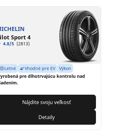
ICHELIN
ilot Sport 4
4.8/5
(2813)
Letné
Vhodné pre EV
Výkon
yrobená pre dlhotrvajúcu kontrolu nad
iadením.
Nájdite svoju veľkosť
Detaily