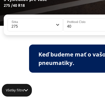
275 /40 R18
Šírka
Profilové Číslo
275
40
Keď budeme mať o vašom
pneumatiky.
Všetky filtre