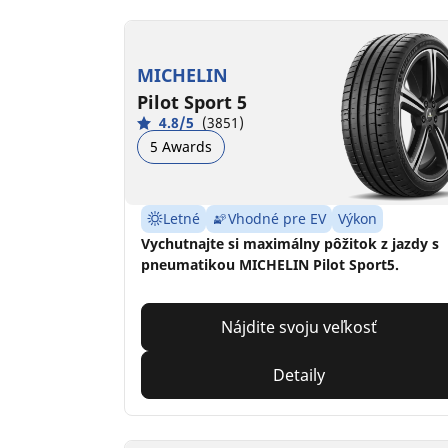
MICHELIN
Pilot Sport 5
4.8/5
(3851)
5 Awards
Letné
Vhodné pre EV
Výkon
Vychutnajte si maximálny pôžitok z jazdy s
pneumatikou MICHELIN Pilot Sport5.
Nájdite svoju veľkosť
Detaily