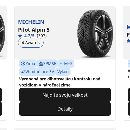
MICHELIN
M
Pilot Alpin 5
P
4.7/5
(307)
4 Awards
Zima
3PMSF
M+S
V
Vhodné pre EV
Výkon
r
Vyrobená pre dlhotrvajúcu kontrolu nad
vozidlom v náročnej zime.
Nájdite svoju veľkosť
Detaily