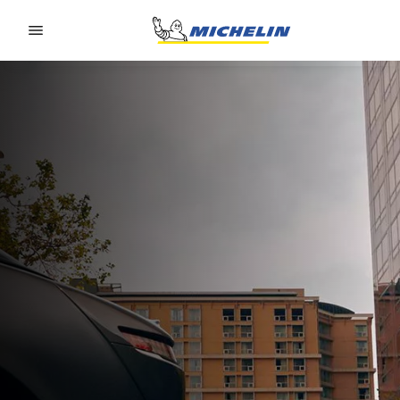
Go to page content
Go to page navigation