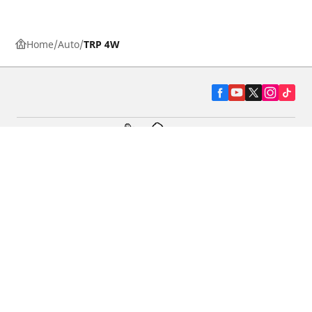
Home
Auto
TRP 4W
Pneumatiky pre osobné vozidlá, suv a
dodávky
Predajcov