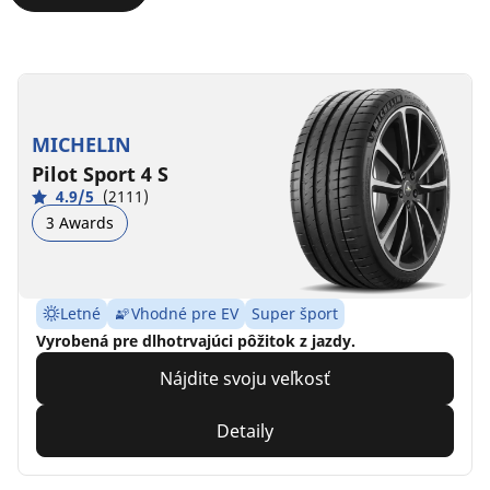
MICHELIN
Pilot Sport 4 S
4.9/5
(2111)
3 Awards
Letné
Vhodné pre EV
Super šport
Vyrobená pre dlhotrvajúci pôžitok z jazdy.
Nájdite svoju veľkosť
Detaily