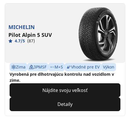
MICHELIN
Pilot Alpin 5 SUV
4.7/5
(87)
Zima
3PMSF
M+S
Vhodné pre EV
Výkon
Vyrobená pre dlhotrvajúcu kontrolu nad vozidlom v
zime.
Nájdite svoju veľkosť
Detaily