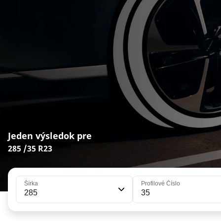
Jeden výsledok pre
285 /35 R23
Šírka
Profilové Číslo
285
35