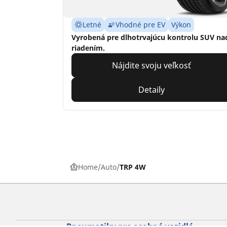
Letné
Vhodné pre EV
Výkon
Vyrobená pre dlhotrvajúcu kontrolu SUV na
riadením.
Nájdite svoju veľkosť
Detaily
Home
Auto
TRP 4W
Pneumatiky pre osobné vozidlá,