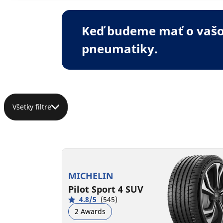
Keď budeme mať o vašom
pneumatiky.
Všetky filtre
MICHELIN
Pilot Sport 4 SUV
4.8/5
(545)
2 Awards