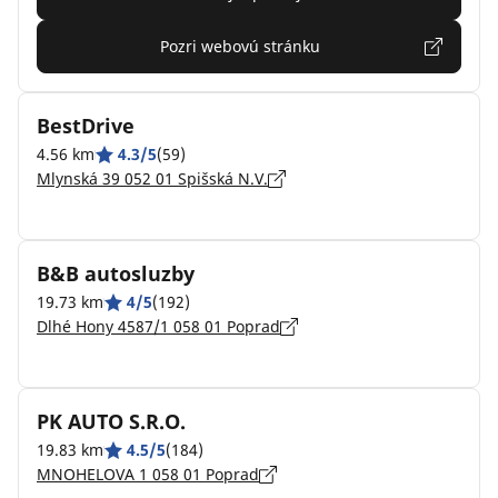
Pozri webovú stránku
BestDrive
4.56 km
4.3/5
(59)
Mlynská 39 052 01 Spišská N.V.
B&B autosluzby
19.73 km
4/5
(192)
Dlhé Hony 4587/1 058 01 Poprad
PK AUTO S.R.O.
19.83 km
4.5/5
(184)
MNOHELOVA 1 058 01 Poprad