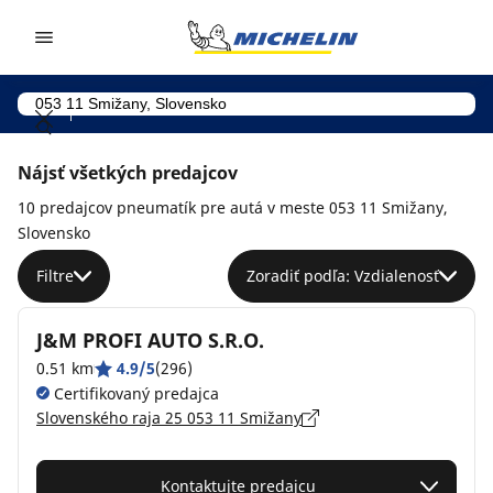
Go to page content
Go to page navigation
Nájsť všetkých predajcov
10 predajcov pneumatík pre autá v meste 053 11 Smižany,
Slovensko
Filtre
Zoradiť podľa: Vzdialenosť
J&M PROFI AUTO S.R.O.
0.51 km
4.9/5
(296)
Certifikovaný predajca
Slovenského raja 25 053 11 Smižany
Kontaktujte predajcu