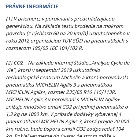
PRÁVNE INFORMÁCIE
(1) V priemere, v porovnaní s predchádzajúcou
generáciou. Na základe testu brzdenia na mokrom
povrchu (z rýchlosti 60 na 20 km/h) uskutočneného v
roku 2012 organizáciou TÜV SÜD na pneumatikách s
rozmerom 195/65 16C 104/102 R.
(2) CO2 – Na základe internej štúdie „Analyse Cycle de
Vie“, ktorú v septembri 2019 uskutočnilo
technologické centrum Michelin a ktorá porovnávala
pneumatiku MICHELIN Agilis 3 s pneumatikou
MICHELIN Agilis+, rozmer 235/65 R16 115/113R.
MICHELIN Agilis 3 v porovnaní s MICHELIN Agilis+
znižuje množstvo emisií CO2 pri jednej pneumatike o
1,3 kg na 1000 km. V prípade dodávky vybavenej 4
pneumatikami MICHELIN Agilis 3, ktorá prejde 20 000
km ročne, bude úspora emisií CO2 zodpovedať 104
kg. Pokiaľ vezmeme do úvahy, že strom môže v