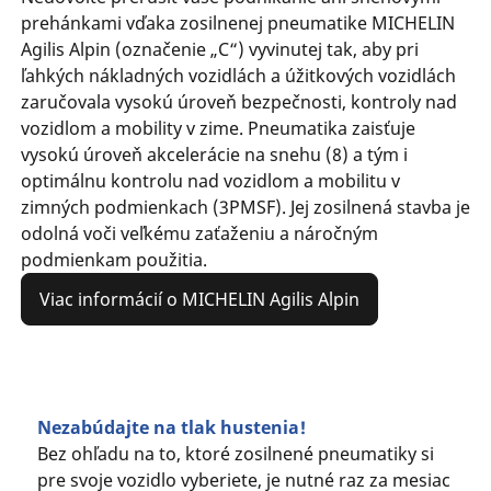
prehánkami vďaka zosilnenej pneumatike MICHELIN
Agilis Alpin (označenie „C“) vyvinutej tak, aby pri
ľahkých nákladných vozidlách a úžitkových vozidlách
zaručovala vysokú úroveň bezpečnosti, kontroly nad
vozidlom a mobility v zime. Pneumatika zaisťuje
vysokú úroveň akcelerácie na snehu (8) a tým i
optimálnu kontrolu nad vozidlom a mobilitu v
zimných podmienkach (3PMSF). Jej zosilnená stavba je
odolná voči veľkému zaťaženiu a náročným
podmienkam použitia.
Viac informácií o MICHELIN Agilis Alpin
Nezabúdajte na tlak hustenia!
Bez ohľadu na to, ktoré zosilnené pneumatiky si
pre svoje vozidlo vyberiete, je nutné raz za mesiac