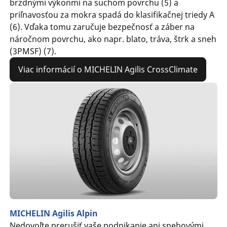
brzdnými výkonmi na suchom povrchu (5) a
priľnavosťou za mokra spadá do klasifikačnej triedy A
(6). Vďaka tomu zaručuje bezpečnosť a záber na
náročnom povrchu, ako napr. blato, tráva, štrk a sneh
(3PMSF) (7).
Viac informácií o MICHELIN Agilis CrossClimate
MICHELIN Agilis Alpin
Nedovoľte prerušiť vaše podnikanie ani snehovými