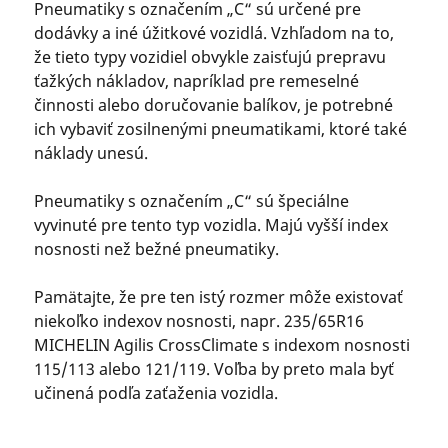
Pneumatiky s označením „C“ sú určené pre
dodávky a iné úžitkové vozidlá. Vzhľadom na to,
že tieto typy vozidiel obvykle zaisťujú prepravu
ťažkých nákladov, napríklad pre remeselné
činnosti alebo doručovanie balíkov, je potrebné
ich vybaviť zosilnenými pneumatikami, ktoré také
náklady unesú.
Pneumatiky s označením „C“ sú špeciálne
vyvinuté pre tento typ vozidla. Majú vyšší index
nosnosti než bežné pneumatiky.
Pamätajte, že pre ten istý rozmer môže existovať
niekoľko indexov nosnosti, napr. 235/65R16
MICHELIN Agilis CrossClimate s indexom nosnosti
115/113 alebo 121/119. Voľba by preto mala byť
učinená podľa zaťaženia vozidla.