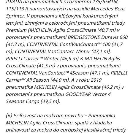
IDIADA na pneumatikách s rozmerom 235/65R16C
115/113 R namontovaných na vozidle Mercedes-Benz
Sprinter. V porovnaní s kľúčovými konkurenčnými
letnými, zimnými a celoročnými pneumatikami triedy
Premium (MICHELIN Agilis CrossClimate (40,7 m) v
porovnaní s pneumatikami BRIDGESTONE Duravis 660
(41,7 m), CONTINENTAL ContiVanContact™ 100 (41,7
m); CONTINENTAL VanContact Winter (47,1 m),
PIRELLI Carrier™ Winter (46,9 m) & MICHELIN Agilis
CrossClimate (41,5 m) v porovnaní s pneumatikami
CONTINENTAL VanContact™ 4Season (47,1 m), PIRELLI
Carrier™ All Season (44,0 m). A v roku 2019
pneumatika MICHELIN Agilis CrossClimate (46,2 m) v
porovnaní s pneumatikou GOODYEAR Vector 4
Seasons Cargo (49,5 m).
(6) Priľnavosť na mokrom povrchu – Pneumatika
MICHELIN Agilis CrossClimate spadá z hľadiska
priľnavosti za mokra do európskej klasifikačnej triedy