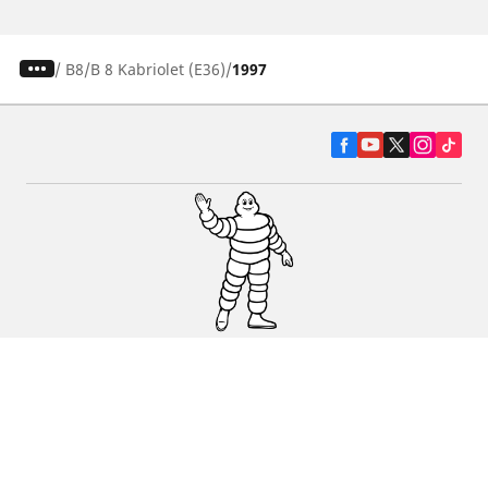
/
B8
B 8 Kabriolet (E36)
1997
Pneumatiky pre osobné vozidlá, suv a
dodávky
Predajcov