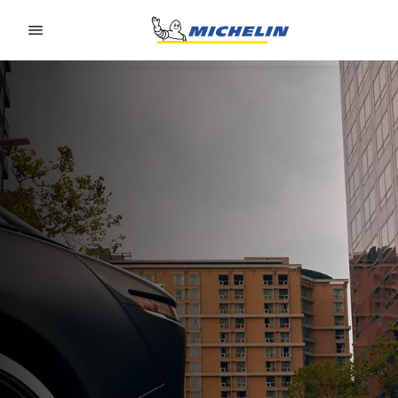
Go to page content
Go to page navigation