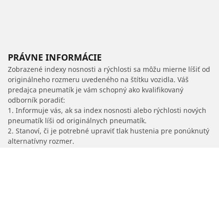
PRÁVNE INFORMÁCIE
Zobrazené indexy nosnosti a rýchlosti sa môžu mierne líšiť od
originálneho rozmeru uvedeného na štítku vozidla. Váš
predajca pneumatík je vám schopný ako kvalifikovaný
odborník poradiť:
1. Informuje vás, ak sa index nosnosti alebo rýchlosti nových
pneumatík líši od originálnych pneumatík.
2. Stanoví, či je potrebné upraviť tlak hustenia pre ponúknutý
alternatívny rozmer.
/
B8
B 8 Kabriolet (E36)