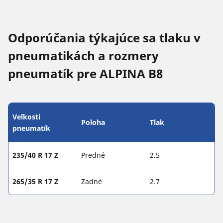
Odporúčania týkajúce sa tlaku v
pneumatikách a rozmery
pneumatík pre ALPINA B8
Veľkosti
Poloha
Tlak
pneumatík
235/40 R 17 Z
Predné
2.5
265/35 R 17 Z
Zadné
2.7