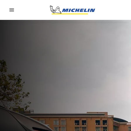
Go to page content
Go to page navigation