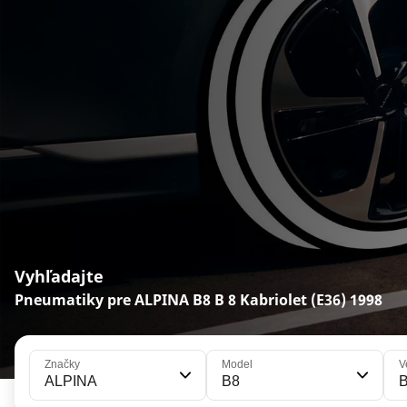
Vyhľadajte
Pneumatiky pre ALPINA B8 B 8 Kabriolet (E36) 1998
Značky
Model
V
ALPINA
B8
B