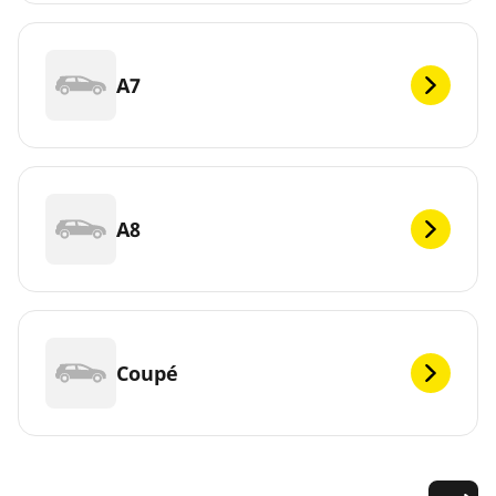
A7
A8
Coupé