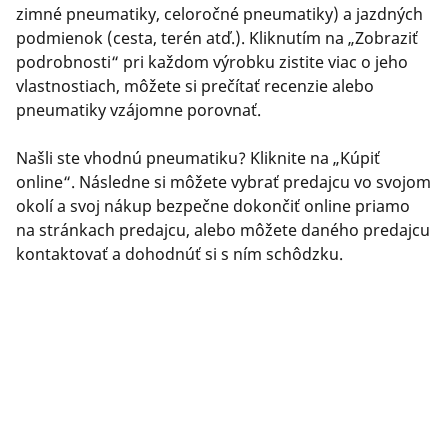
zimné pneumatiky, celoročné pneumatiky) a jazdných
podmienok (cesta, terén atď.). Kliknutím na „Zobraziť
podrobnosti“ pri každom výrobku zistite viac o jeho
vlastnostiach, môžete si prečítať recenzie alebo
pneumatiky vzájomne porovnať.
Našli ste vhodnú pneumatiku? Kliknite na „Kúpiť
online“. Následne si môžete vybrať predajcu vo svojom
okolí a svoj nákup bezpečne dokončiť online priamo
na stránkach predajcu, alebo môžete daného predajcu
kontaktovať a dohodnúť si s ním schôdzku.
Máte nejaké otázky? Kliknite na „Potrebujem pomoc“
alebo nás kontaktujte prostredníctvom virtuálneho
asistenta, e-mailom či telefonicky. Naši odborníci sú
vám plne k dispozícii, aby vám poskytli najlepšie
možné poradenstvo ohľadom pneumatík.