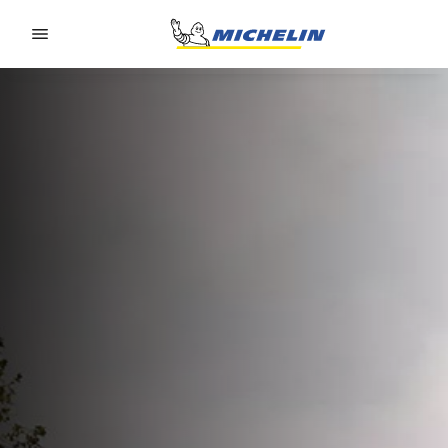
Go to page content
Go to page navigation