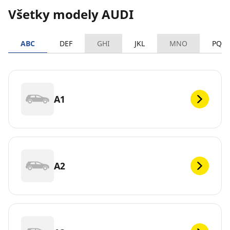
Všetky modely AUDI
ABC
DEF
GHI
JKL
MNO
PQR
A1
A2