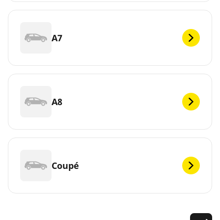
A7
A8
Coupé