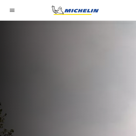
Go to page content
Go to page navigation