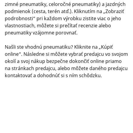
zimné pneumatiky, celoročné pneumatiky) a jazdných
podmienok (cesta, terén atď.). Kliknutím na „Zobraziť
podrobnosti“ pri každom výrobku zistite viac o jeho
vlastnostiach, môžete si prečítať recenzie alebo
pneumatiky vzájomne porovnať.
Našli ste vhodnú pneumatiku? Kliknite na „Kúpiť
online“. Následne si môžete vybrať predajcu vo svojom
okolí a svoj nákup bezpečne dokončiť online priamo
na stránkach predajcu, alebo môžete daného predajcu
kontaktovať a dohodnúť si s ním schôdzku.
Máte nejaké otázky? Kliknite na „Potrebujem pomoc“
alebo nás kontaktujte prostredníctvom virtuálneho
asistenta, e-mailom či telefonicky. Naši odborníci sú
vám plne k dispozícii, aby vám poskytli najlepšie
možné poradenstvo ohľadom pneumatík.