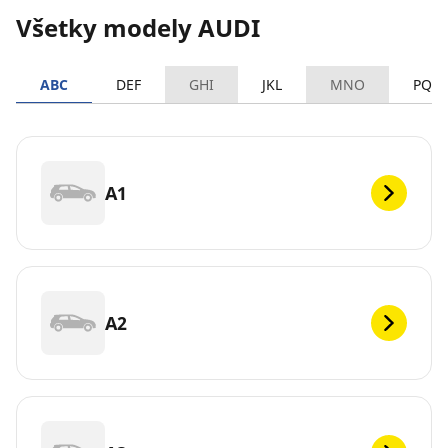
Všetky modely AUDI
ABC
DEF
GHI
JKL
MNO
PQR
A1
A2