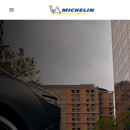
Go to page content
Go to page navigation