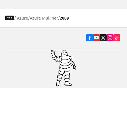
/
Azure
Azure Mulliner
2009
Pneumatiky pre osobné vozidlá, suv a
dodávky
Predajcov