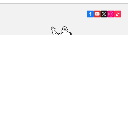
Pneumatiky pre osobné vozidlá, suv a
dodávky
Predajcov
Asistencia