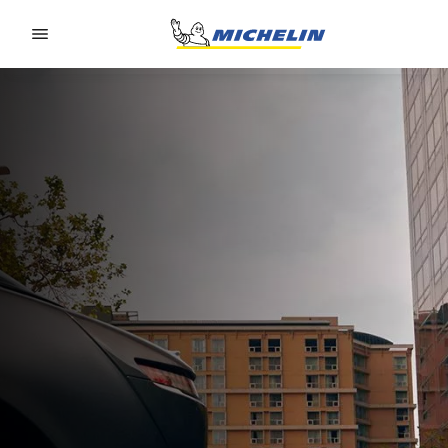
Go to page content
Go to page navigation