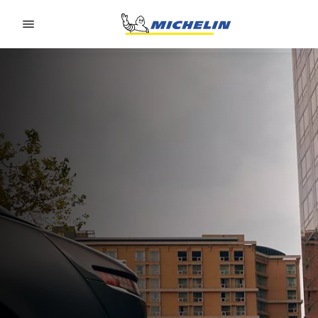
Go to page content
Go to page navigation