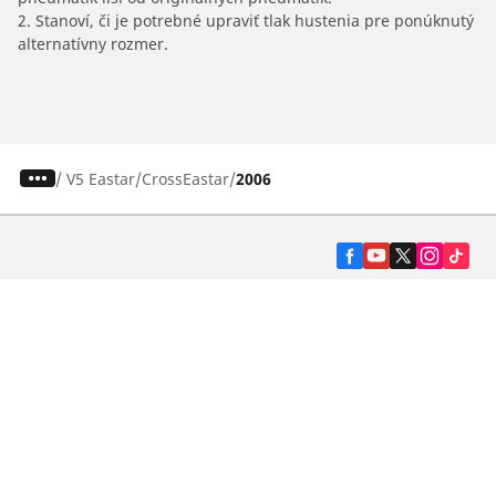
2. Stanoví, či je potrebné upraviť tlak hustenia pre ponúknutý
alternatívny rozmer.
/
V5 Eastar
CrossEastar
2006
Pneumatiky pre osobné vozidlá, suv a