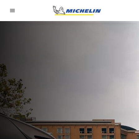
Go to page content
Go to page navigation