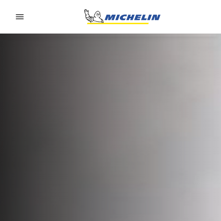
Go to page content
Go to page navigation