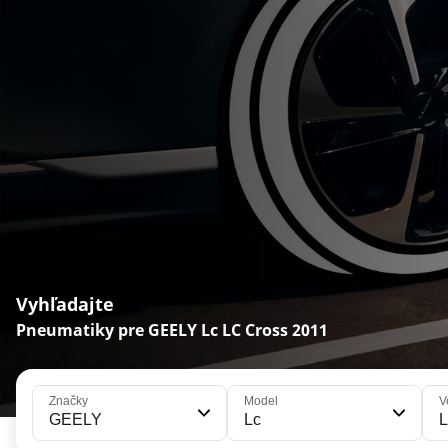
Vyhľadajte
Pneumatiky pre GEELY Lc LC Cross 2011
Značky
Model
V
GEELY
Lc
L