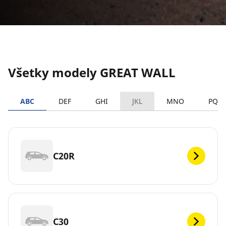
Všetky modely GREAT WALL
ABC
DEF
GHI
JKL
MNO
PQR
C20R
C30