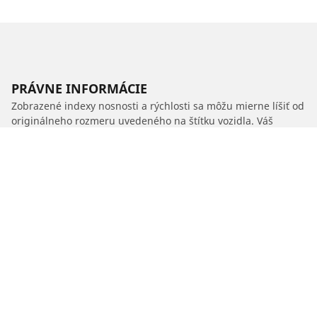
PRÁVNE INFORMÁCIE
Zobrazené indexy nosnosti a rýchlosti sa môžu mierne líšiť od
originálneho rozmeru uvedeného na štítku vozidla. Váš
predajca pneumatík je vám schopný ako kvalifikovaný
odborník poradiť:
1. Informuje vás, ak sa index nosnosti alebo rýchlosti nových
pneumatík líši od originálnych pneumatík.
2. Stanoví, či je potrebné upraviť tlak hustenia pre ponúknutý
alternatívny rozmer.
/
Car brands
GREAT WALL