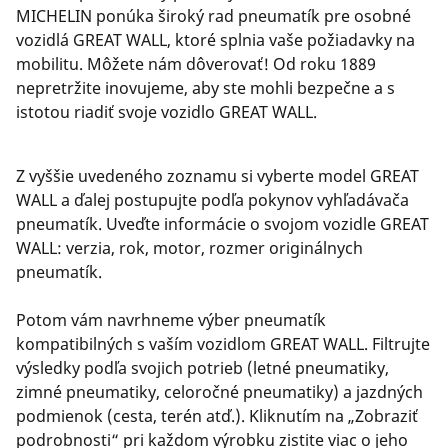
MICHELIN ponúka široký rad pneumatík pre osobné
vozidlá GREAT WALL, ktoré splnia vaše požiadavky na
mobilitu. Môžete nám dôverovať! Od roku 1889
nepretržite inovujeme, aby ste mohli bezpečne a s
istotou riadiť svoje vozidlo GREAT WALL.
Z vyššie uvedeného zoznamu si vyberte model GREAT
WALL a ďalej postupujte podľa pokynov vyhľadávača
pneumatík. Uveďte informácie o svojom vozidle GREAT
WALL: verzia, rok, motor, rozmer originálnych
pneumatík.
Potom vám navrhneme výber pneumatík
kompatibilných s vaším vozidlom GREAT WALL. Filtrujte
výsledky podľa svojich potrieb (letné pneumatiky,
zimné pneumatiky, celoročné pneumatiky) a jazdných
podmienok (cesta, terén atď.). Kliknutím na „Zobraziť
podrobnosti“ pri každom výrobku zistite viac o jeho