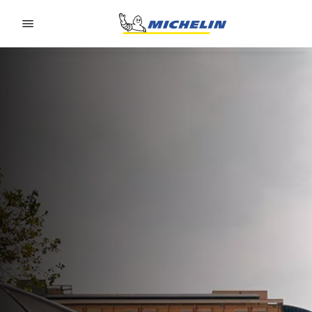
Go to page content
Go to page navigation