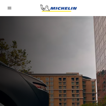
Go to page content
Go to page navigation