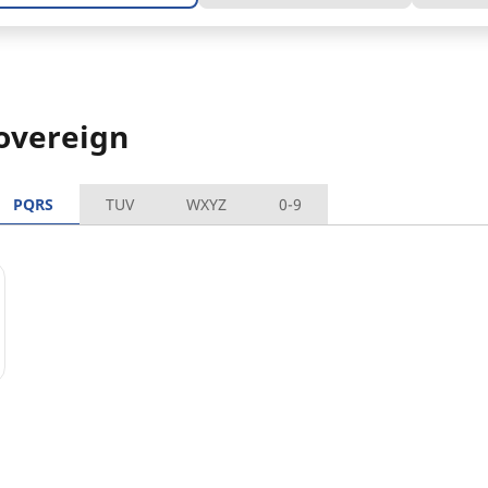
overeign
PQRS
TUV
WXYZ
0-9