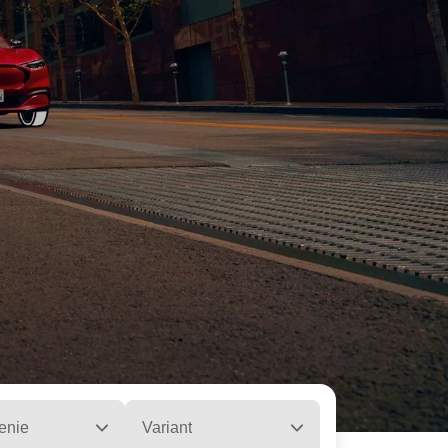
enie
Variant