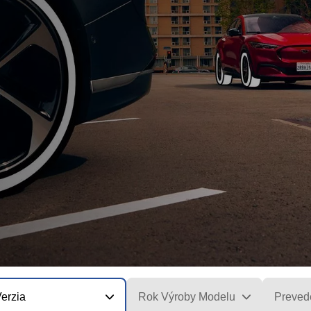
erzia
Rok Výroby Modelu
Preved