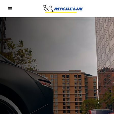
Go to page content
Go to page navigation