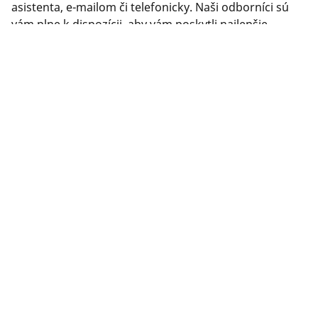
asistenta, e-mailom či telefonicky. Naši odborníci sú
vám plne k dispozícii, aby vám poskytli najlepšie
možné poradenstvo ohľadom pneumatík.
PRÁVNE INFORMÁCIE
Zobrazené indexy nosnosti a rýchlosti sa môžu mierne líšiť od
originálneho rozmeru uvedeného na štítku vozidla. Váš
predajca pneumatík je vám schopný ako kvalifikovaný
odborník poradiť:
1. Informuje vás, ak sa index nosnosti alebo rýchlosti nových
pneumatík líši od originálnych pneumatík.
2. Stanoví, či je potrebné upraviť tlak hustenia pre ponúknutý