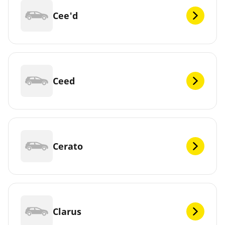
Cee'd
Ceed
Cerato
Clarus