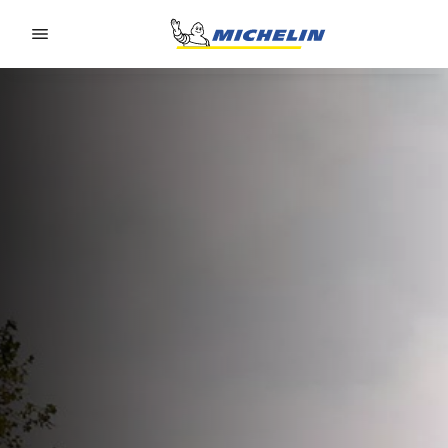
Go to page content
Go to page navigation