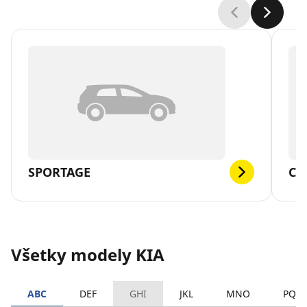
SPORTAGE
CE
Všetky modely KIA
ABC
DEF
GHI
JKL
MNO
PQR