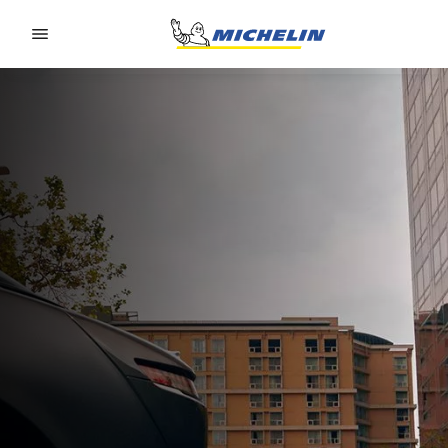
Go to page content
Go to page navigation