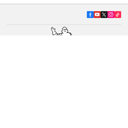
Pneumatiky pre osobné vozidlá, suv a
dodávky
Predajcov
Asistencia