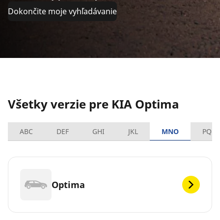
Dokončite moje vyhľadávanie
Všetky verzie pre KIA Optima
ABC
DEF
GHI
JKL
MNO
PQRS
Optima