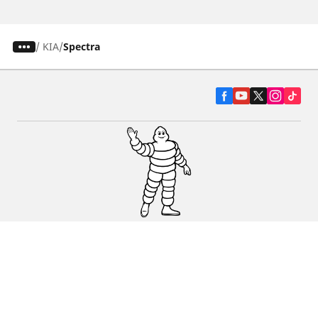
/
KIA
Spectra
Pneumatiky pre osobné vozidlá, suv a
dodávky
Predajcov