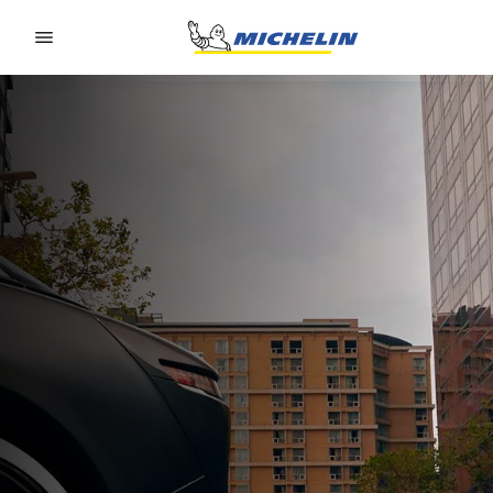
Go to page content
Go to page navigation