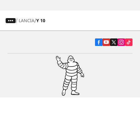
/
LANCIA
Y 10
Pneumatiky pre osobné vozidlá, suv a
dodávky
Predajcov