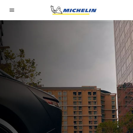
Go to page content
Go to page navigation