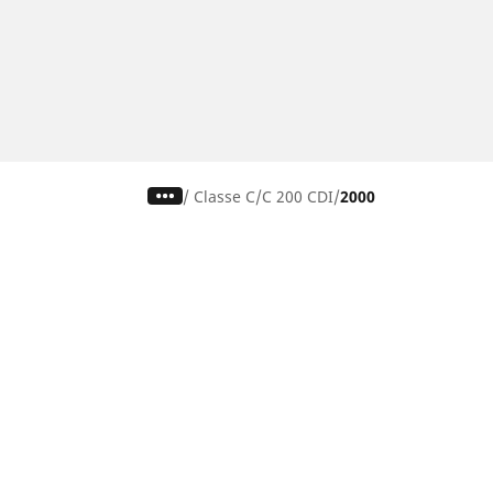
/
Classe C
C 200 CDI
2000
Pneumatiky pre osobné vozidlá,
suv a dodávky
Nájdite si ideálnu pneumatiku
Prehliadajte podľa značiek áut
Prehliadajte podľa typu vozidla
Prehliadajte podľa produktového radu