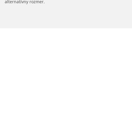
alternatívny rozmer.
/
Classe C
C 220 D Kabriolet 4Matic
2015
2.0 D 194
Pneumatiky pre osobné vozidlá, suv a
dodávky