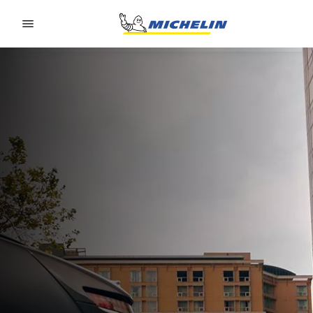
Go to page content
Go to page navigation