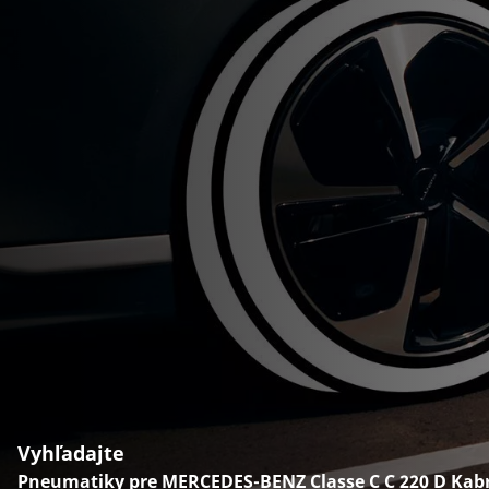
Vyhľadajte
Pneumatiky pre MERCEDES-BENZ Classe C C 220 D Kabr