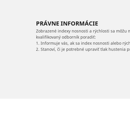
PRÁVNE INFORMÁCIE
Zobrazené indexy nosnosti a rýchlosti sa môžu 
kvalifikovaný odborník poradiť:
1. Informuje vás, ak sa index nosnosti alebo rýc
2. Stanoví, či je potrebné upraviť tlak hustenia
/
Classe C
C 220 D Kabriolet 4Matic
2020