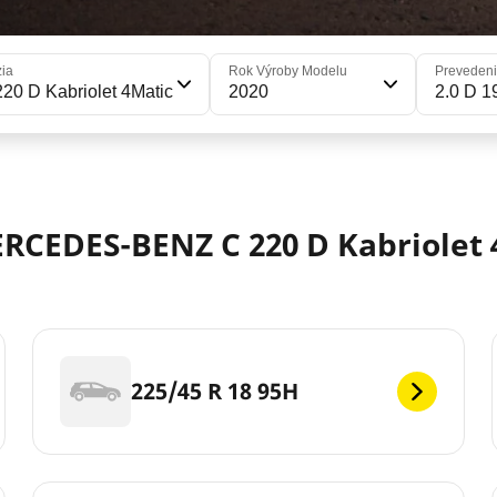
zia
Rok Výroby Modelu
Preveden
220 D Kabriolet 4Matic
2020
2.0 D 1
CEDES-BENZ C 220 D Kabriolet 
225/45 R 18 95H