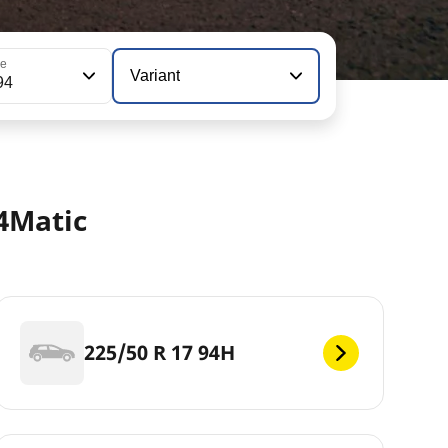
ie
Variant
94
4Matic
225/50 R 17 94H