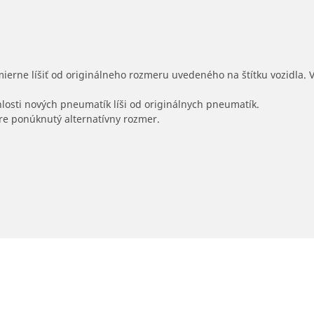
mierne líšiť od originálneho rozmeru uvedeného na štítku vozidla.
hlosti nových pneumatík líši od originálnych pneumatík.
 pre ponúknutý alternatívny rozmer.
2.0 D 194