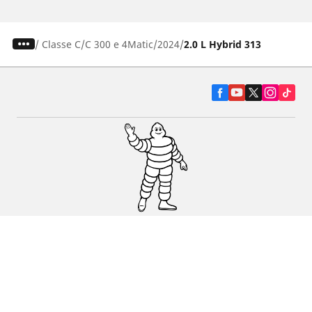
/
Classe C
C 300 e 4Matic
2024
2.0 L Hybrid 313
Pneumatiky pre osobné vozidlá, suv a
dodávky
Predajcov