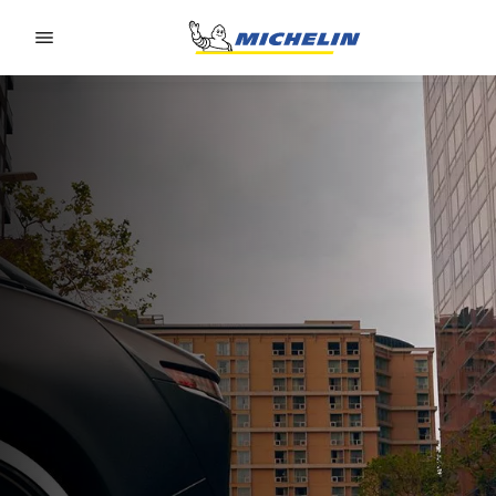
Go to page content
Go to page navigation