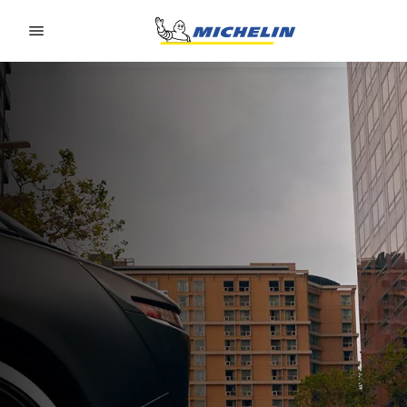
Go to page content
Go to page navigation