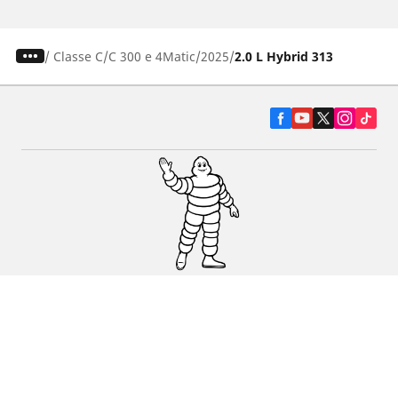
/
Classe C
C 300 e 4Matic
2025
2.0 L Hybrid 313
Pneumatiky pre osobné vozidlá, suv a
dodávky
Predajcov