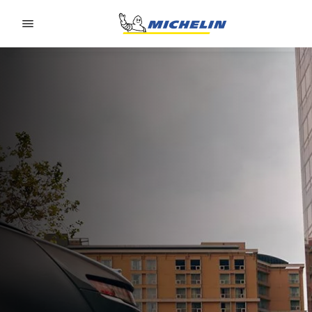
Go to page content
Go to page navigation