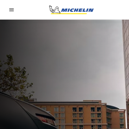
Go to page content
Go to page navigation