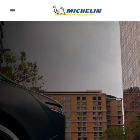
Go to page content
Go to page navigation