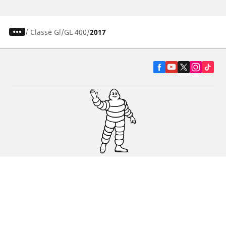
/
Classe Gl
GL 400
2017
Pneumatiky pre osobné vozidlá, suv a
dodávky
Predajcov