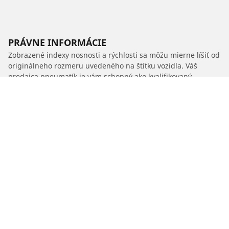
PRÁVNE INFORMÁCIE
Zobrazené indexy nosnosti a rýchlosti sa môžu mierne líšiť od
originálneho rozmeru uvedeného na štítku vozidla. Váš
predajca pneumatík je vám schopný ako kvalifikovaný
odborník poradiť:
1. Informuje vás, ak sa index nosnosti alebo rýchlosti nových
pneumatík líši od originálnych pneumatík.
2. Stanoví, či je potrebné upraviť tlak hustenia pre ponúknutý
alternatívny rozmer.
/
Car brands
MG