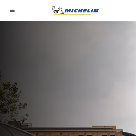
Go to page content
Go to page navigation