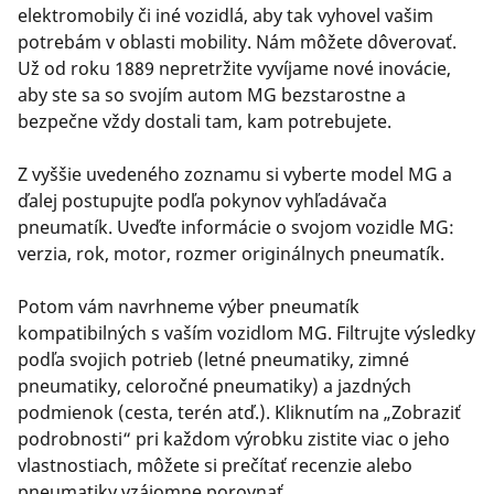
elektromobily či iné vozidlá, aby tak vyhovel vašim
potrebám v oblasti mobility. Nám môžete dôverovať.
Už od roku 1889 nepretržite vyvíjame nové inovácie,
aby ste sa so svojím autom MG bezstarostne a
bezpečne vždy dostali tam, kam potrebujete.
Z vyššie uvedeného zoznamu si vyberte model MG a
ďalej postupujte podľa pokynov vyhľadávača
pneumatík. Uveďte informácie o svojom vozidle MG:
verzia, rok, motor, rozmer originálnych pneumatík.
Potom vám navrhneme výber pneumatík
kompatibilných s vaším vozidlom MG. Filtrujte výsledky
podľa svojich potrieb (letné pneumatiky, zimné
pneumatiky, celoročné pneumatiky) a jazdných
podmienok (cesta, terén atď.). Kliknutím na „Zobraziť
podrobnosti“ pri každom výrobku zistite viac o jeho
vlastnostiach, môžete si prečítať recenzie alebo
pneumatiky vzájomne porovnať.