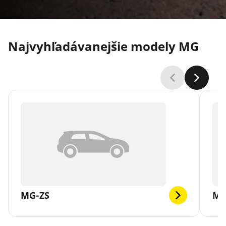
Najvyhľadávanejšie modely MG
MG-ZS
MG