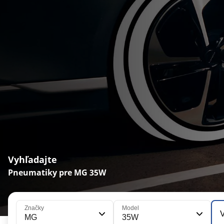
Vyhľadajte
Pneumatiky pre MG 35W
Značky
Model
V
MG
35W