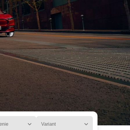
enie
Variant