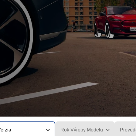
erzia
Rok Výroby Modelu
Preved