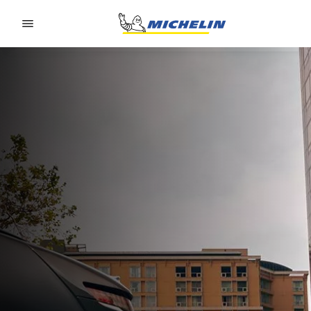
Go to page content
Go to page navigation