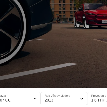
erzia
Rok Výroby Modelu
Prevedenie
207 CC
2013
1.6 THP 