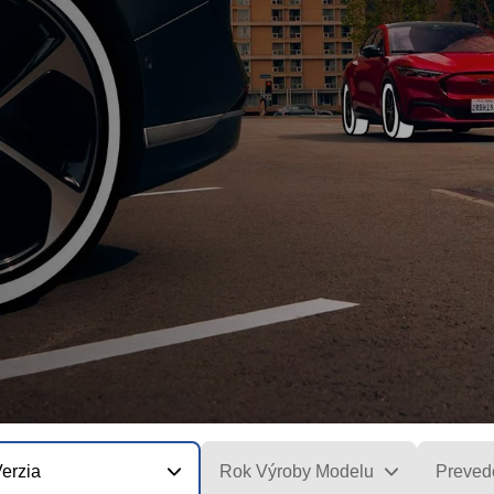
erzia
Rok Výroby Modelu
Preved