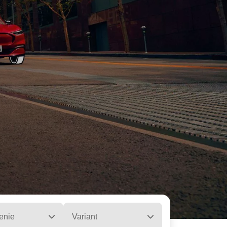
enie
Variant