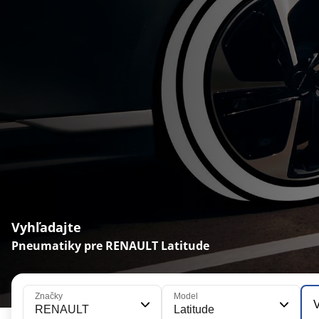
Vyhľadajte
Pneumatiky pre RENAULT Latitude
Značky
Model
V
RENAULT
Latitude