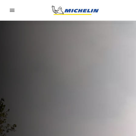
Go to page content
Go to page navigation