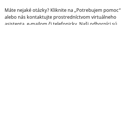
Máte nejaké otázky? Kliknite na „Potrebujem pomoc“
alebo nás kontaktujte prostredníctvom virtuálneho
asistenta, e-mailom či telefonicky. Naši odborníci sú
vám plne k dispozícii, aby vám poskytli najlepšie
možné poradenstvo ohľadom pneumatík.
PRÁVNE INFORMÁCIE
Zobrazené indexy nosnosti a rýchlosti sa môžu mierne líšiť od
originálneho rozmeru uvedeného na štítku vozidla. Váš
predajca pneumatík je vám schopný ako kvalifikovaný
odborník poradiť: