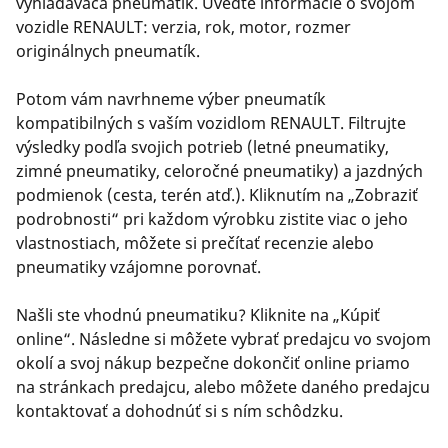
vyhľadávača pneumatík. Uveďte informácie o svojom
vozidle RENAULT: verzia, rok, motor, rozmer
originálnych pneumatík.
Potom vám navrhneme výber pneumatík
kompatibilných s vaším vozidlom RENAULT. Filtrujte
výsledky podľa svojich potrieb (letné pneumatiky,
zimné pneumatiky, celoročné pneumatiky) a jazdných
podmienok (cesta, terén atď.). Kliknutím na „Zobraziť
podrobnosti“ pri každom výrobku zistite viac o jeho
vlastnostiach, môžete si prečítať recenzie alebo
pneumatiky vzájomne porovnať.
Našli ste vhodnú pneumatiku? Kliknite na „Kúpiť
online“. Následne si môžete vybrať predajcu vo svojom
okolí a svoj nákup bezpečne dokončiť online priamo
na stránkach predajcu, alebo môžete daného predajcu
kontaktovať a dohodnúť si s ním schôdzku.