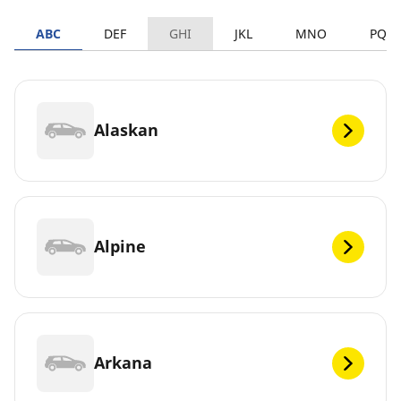
ABC
DEF
GHI
JKL
MNO
PQR
Alaskan
Alpine
Arkana