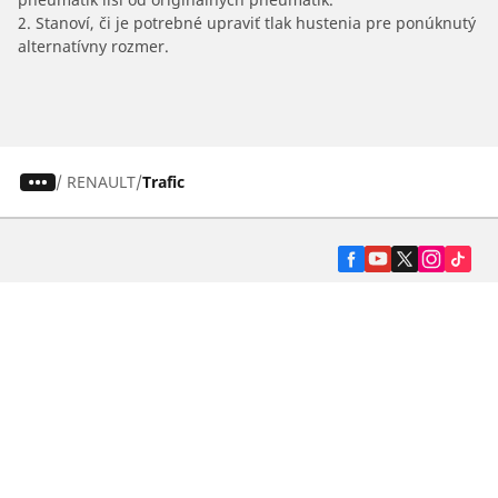
2. Stanoví, či je potrebné upraviť tlak hustenia pre ponúknutý
alternatívny rozmer.
/
RENAULT
Trafic
Pneumatiky pre osobné vozidlá, suv a