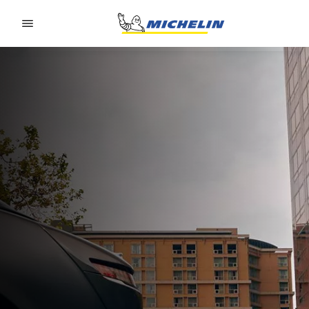
Go to page content
Go to page navigation