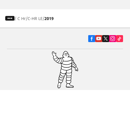
/
C Hr
C-HR LE
2019
Pneumatiky pre osobné vozidlá, suv a
dodávky
Predajcov