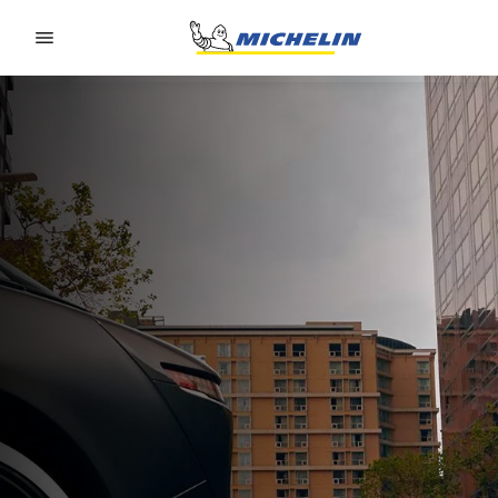
Go to page content
Go to page navigation