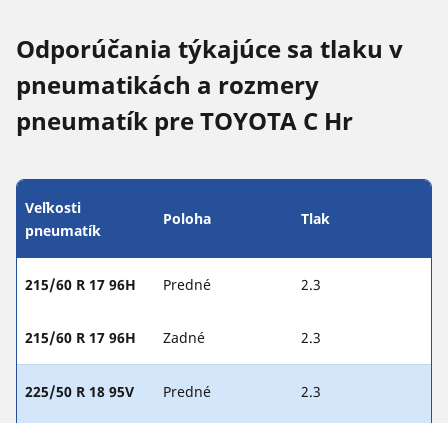
Odporúčania týkajúce sa tlaku v
pneumatikách a rozmery
pneumatík pre TOYOTA C Hr
Veľkosti
Poloha
Tlak
pneumatík
215/60 R 17 96H
Predné
2.3
215/60 R 17 96H
Zadné
2.3
225/50 R 18 95V
Predné
2.3
225/50 R 18 95V
Zadné
2.3