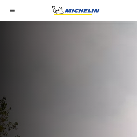
Go to page content
Go to page navigation