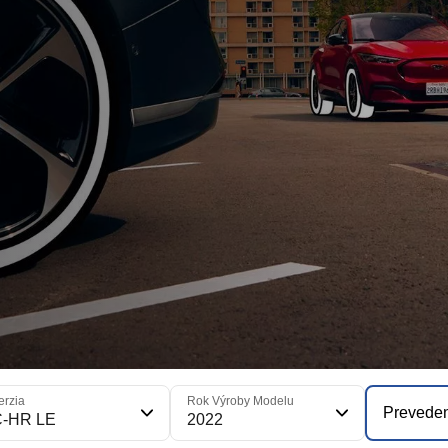
erzia
Rok Výroby Modelu
Prevede
C-HR LE
2022