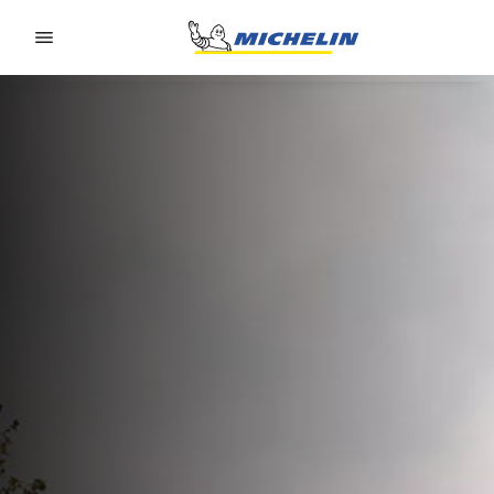
Go to page content
Go to page navigation