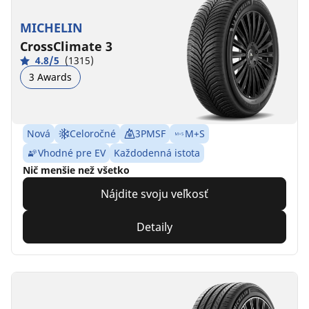
MICHELIN
CrossClimate 3
4.8/5
(1315)
3 Awards
Nová
Celoročné
3PMSF
M+S
Vhodné pre EV
Každodenná istota
Nič menšie než všetko
Nájdite svoju veľkosť
Detaily