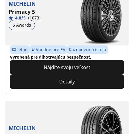
MICHELIN
Primacy 5
4.8/5
(1073)
6 Awards
Letné
Vhodné pre EV
Každodenná istota
Vyrobená pre dlhotrvajúcu bezpečnosť.
Nájdite svoju veľkosť
Detaily
MICHELIN