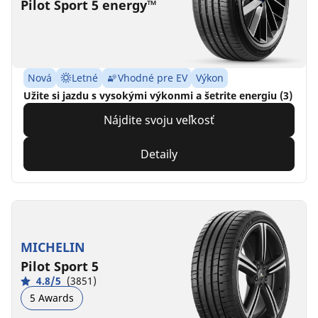
Pilot Sport 5 energy™
Nová
Letné
Vhodné pre EV
Výkon
Užite si jazdu s vysokými výkonmi a šetrite energiu (3)
Nájdite svoju veľkosť
Detaily
MICHELIN
Pilot Sport 5
4.8/5
(3851)
5 Awards