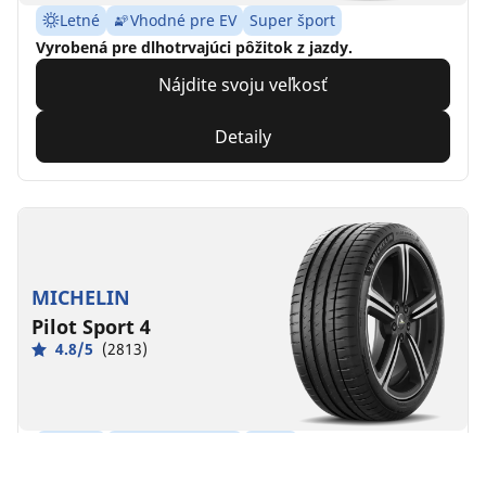
Letné
Vhodné pre EV
Super šport
Vyrobená pre dlhotrvajúci pôžitok z jazdy.
Nájdite svoju veľkosť
Detaily
MICHELIN
Pilot Sport 4
4.8/5
(2813)
Letné
Vhodné pre EV
Výkon
Vyrobená pre dlhotrvajúcu kontrolu nad riadením.