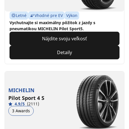
Letné
Vhodné pre EV
Výkon
Vychutnajte si maximálny pôžitok z jazdy s
pneumatikou MICHELIN Pilot Sport5.
Nájdite svoju veľkosť
Detaily
MICHELIN
Pilot Sport 4 S
4.9/5
(2111)
3 Awards