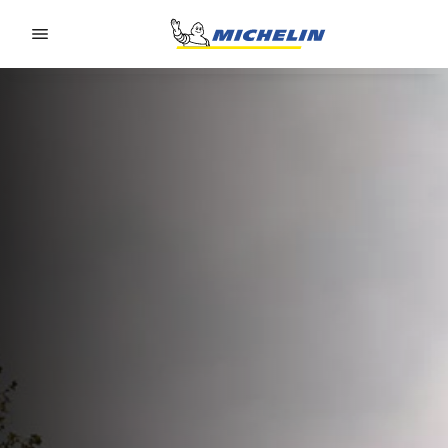
Go to page content
Go to page navigation