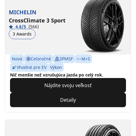
MICHELIN
CrossClimate 3 Sport
4.8/5
(566)
3 Awards
Nová
Celoročné
3PMSF
M+S
Vhodné pre EV
Výkon
Nič menšie než vzrušujúca jazda po celý rok.
Nájdite svoju veľkosť
Detaily