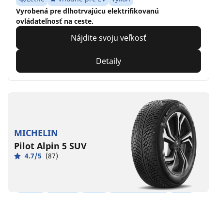
Vyrobená pre dlhotrvajúcu elektrifikovanú
ovládateľnosť na ceste.
Nájdite svoju veľkosť
Detaily
MICHELIN
Pilot Alpin 5 SUV
4.7/5
(87)
Zima
3PMSF
M+S
Vhodné pre EV
Výkon
Vyrobená pre dlhotrvajúcu kontrolu nad vozidlom v