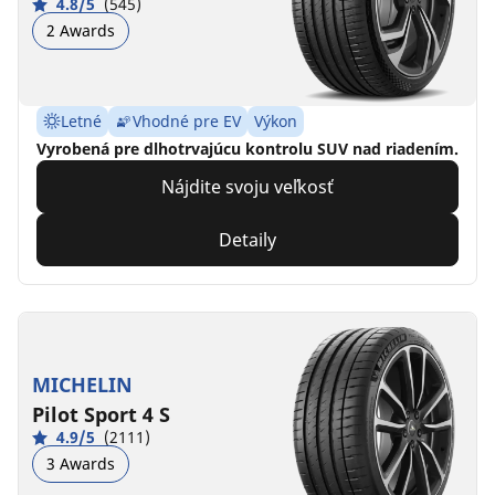
4.8/5
(545)
2 Awards
Letné
Vhodné pre EV
Výkon
Vyrobená pre dlhotrvajúcu kontrolu SUV nad riadením.
Nájdite svoju veľkosť
Detaily
MICHELIN
Pilot Sport 4 S
4.9/5
(2111)
3 Awards