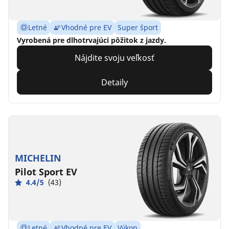
Letné
Vhodné pre EV
Super šport
Vyrobená pre dlhotrvajúci pôžitok z jazdy.
Nájdite svoju veľkosť
Detaily
MICHELIN
Pilot Sport EV
4.4/5
(43)
Letné
Vhodné pre EV
Výkon