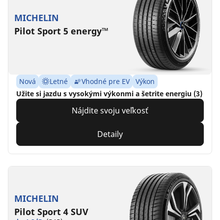
MICHELIN
Pilot Sport 5 energy™
Nová
Letné
Vhodné pre EV
Výkon
Užite si jazdu s vysokými výkonmi a šetrite energiu (3)
Nájdite svoju veľkosť
Detaily
MICHELIN
Pilot Sport 4 SUV