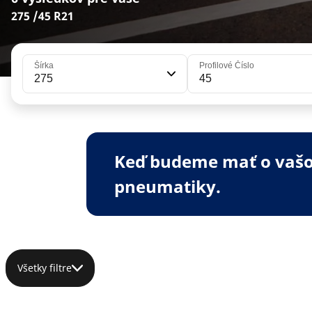
275 /45 R21
Šírka
Profilové Číslo
275
45
Keď budeme mať o vašom
pneumatiky.
Všetky filtre