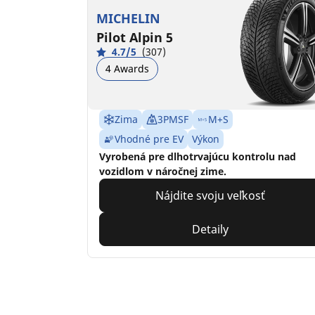
MICHELIN
Pilot Alpin 5
4.7/5
(307)
4 Awards
Zima
3PMSF
M+S
Vhodné pre EV
Výkon
Vyrobená pre dlhotrvajúcu kontrolu nad
vozidlom v náročnej zime.
Nájdite svoju veľkosť
Detaily