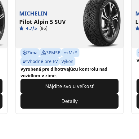
MICHELIN
M
Pilot Alpin 5 SUV
L
4.7/5
(86)
Zima
3PMSF
M+S
V
Vhodné pre EV
Výkon
Vyrobená pre dlhotrvajúcu kontrolu nad
vozidlom v zime.
Nájdite svoju veľkosť
Detaily