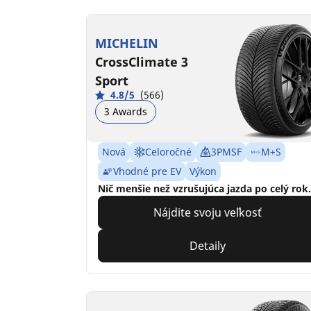
MICHELIN
CrossClimate 3
Sport
4.8/5
(566)
3 Awards
Nová
Celoročné
3PMSF
M+S
Vhodné pre EV
Výkon
Nič menšie než vzrušujúca jazda po celý rok.
Nájdite svoju veľkosť
Detaily