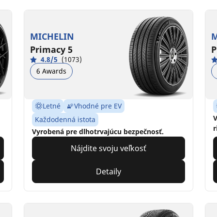
MICHELIN
M
Primacy 5
P
4.8/5
(1073)
6 Awards
Letné
Vhodné pre EV
V
Každodenná istota
r
Vyrobená pre dlhotrvajúcu bezpečnosť.
Nájdite svoju veľkosť
Detaily