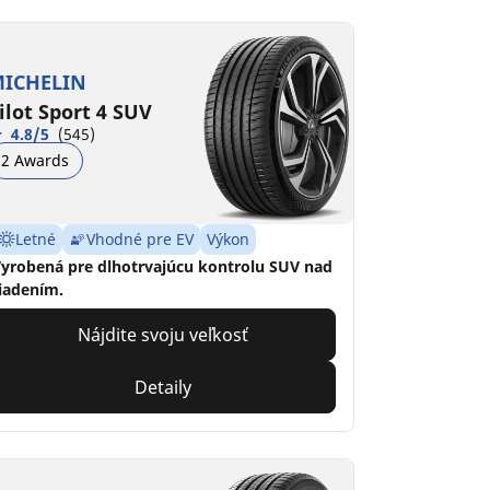
ICHELIN
ilot Sport 4 SUV
4.8/5
(545)
2 Awards
Letné
Vhodné pre EV
Výkon
yrobená pre dlhotrvajúcu kontrolu SUV nad
iadením.
Nájdite svoju veľkosť
Detaily