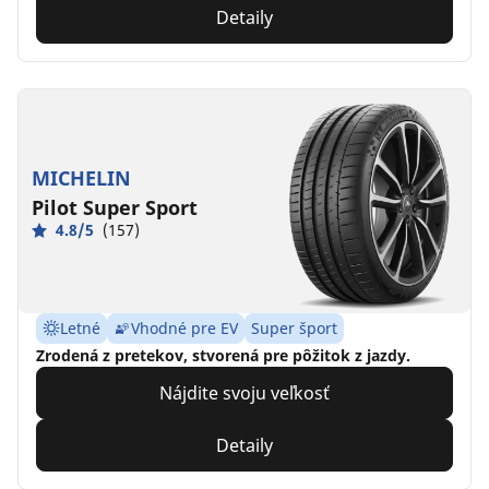
Detaily
MICHELIN
Pilot Super Sport
4.8/5
(157)
Letné
Vhodné pre EV
Super šport
Zrodená z pretekov, stvorená pre pôžitok z jazdy.
Nájdite svoju veľkosť
Detaily