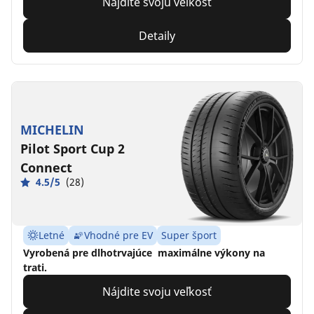
Nájdite svoju veľkosť
Detaily
MICHELIN
Pilot Sport Cup 2
Connect
4.5/5
(28)
Letné
Vhodné pre EV
Super šport
Vyrobená pre dlhotrvajúce maximálne výkony na
trati.
Nájdite svoju veľkosť