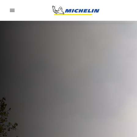
Go to page content
Go to page navigation