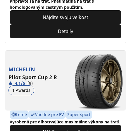
Pripravte sa na trať. Pneumatika na trať s
homologovaným cestným použitím.
Nájdite svoju veľkosť
Detaily
MICHELIN
Pilot Sport Cup 2 R
4.1/5
(9)
1 Awards
Letné
Vhodné pre EV
Super šport
Vyrobená pre dlhotrvajúce maximálne výkony na trati.