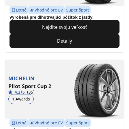
Letné
Vhodné pre EV
Super šport
Vyrobená pre dlhotrvajúci pôžitok z jazdy.
Nájdite svoju veľkosť
Detaily
MICHELIN
Pilot Sport Cup 2
4.2/5
(35)
1 Awards
Letné
Vhodné pre EV
Super šport