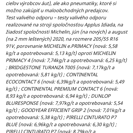
cieľov výrobcov áut), ale ako pneumatiky, ktoré si
možno zakúpiť u maloobchodných predajcov.
Test valivého odporu – testy valivého odporu
realizované na stroji spoločnosťou Applus Idiada, na
žiadosť spoločnosti Michelin, jún (na nových) a august
(na 2 mm leštených) 2020, na rozmere 205/55 R16
91V, porovnanie MICHELIN e.PRIMACY (nová: 5,58
kg/t a opotrebovaná: 5,13 kg/t) oproti MICHELIN
PRIMACY 4 (nová: 7,74kg/t a opotrebovaná: 6,25 kg/t)
; BRIDGESTONE TURANZA T005 (nová: 7,17kg/t a
opotrebovaná: 5,81 kg/t) ; CONTINENTAL
ECOCONTACT 6 (nová: 6,39kg/t a opotrebovaná: 5,49
kg/t) ; CONTINENTAL PREMIUM CONTACT 6 (nová:
8,93 kg/t a opotrebovaná: 6,94 kg/t) ; DUNLOP
BLURESPONSE (nová: 7,97kg/t a opotrebovaná: 5,54
kg/t) ; GOODYEAR EFFICIENT GRIP 2 (nová: 7,01kg/t a
opotrebovaná: 5,38 kg/t) ; PIRELLI CINTURATO P7
BLUE (nová: 6,96kg/t a opotrebovaná: 6,30 kg/t) ;
PIRELLI CINTURATO P7 (nová: 8,79kg/t a