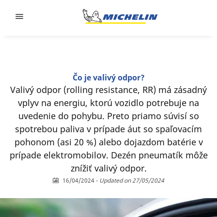
Go to page content
Go to page navigation
Čo je valivý odpor?
Valivý odpor (rolling resistance, RR) má zásadný
vplyv na energiu, ktorú vozidlo potrebuje na
uvedenie do pohybu. Preto priamo súvisí so
spotrebou paliva v prípade áut so spaľovacím
pohonom (asi 20 %) alebo dojazdom batérie v
prípade elektromobilov. Dezén pneumatík môže
znížiť valivý odpor.
16/04/2024
-
Updated on 27/05/2024