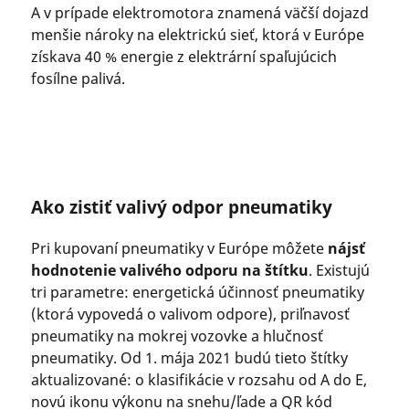
A v prípade elektromotora znamená väčší dojazd
menšie nároky na elektrickú sieť, ktorá v Európe
získava 40 % energie z elektrární spaľujúcich
fosílne palivá.
Ako zistiť valivý odpor pneumatiky
Pri kupovaní pneumatiky v Európe môžete
nájsť
hodnotenie valivého odporu na štítku
. Existujú
tri parametre: energetická účinnosť pneumatiky
(ktorá vypovedá o valivom odpore), priľnavosť
pneumatiky na mokrej vozovke a hlučnosť
pneumatiky. Od 1. mája 2021 budú tieto štítky
aktualizované: o klasifikácie v rozsahu od A do E,
novú ikonu výkonu na snehu/ľade a QR kód