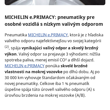
MICHELIN e.PRIMACY: pneumatiky pre
osobné vozidlá s nízkym valivým odporom
Pneumatika
MICHELIN e.PRIMACY
, ktorá je z hľadiska
valivého odporu najefektívnejšou vo svojej kategórii
(2)
, spája
vynikajúci valivý odpor a skvelý brzdný
výkon
. Valivý odpor sa prejavuje 3 výhodami: nižšia
spotreba paliva, menej emisií CO² a dlhší dojazd.
MICHELIN e.PRIMACY
ponúka
skvelé brzdné
vlastnosti na mokrej vozovke
po dlhú dobu. Aj po
30 000 km vyhovuje štandardom očakávaným od
novej pneumatiky. Celkove iba 1 % pneumatík
úspešne spája túto úroveň valivého odporu (A) s
úrovňou brzdenia na mokrej vozovke (A/B).