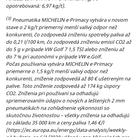
opotrebovaná: 6,97 kg/t).
(3)
Pneumatika MICHELIN e·Primacy vytvára v novom
stave o 2 kg/t priemerný menší valivý odpor než
konkurenti, čo zodpovedá zníženiu spotreby paliva až
do 0,21 l/100 km, čo zodpovedá zníženiu emisií CO2 až
do 5 g v prípade VW Golf 7 1,5 TSI alebo zníženiu až
do 7 % pri autonómii v prípade VW e.Golf.
Počas používania vytvára MICHELIN e·Primacy
priemerne o 1,5 kg/t menší valivý odpor než
konkurenti, zníženie zodpovedá až 80 € ušetreným na
palive. Toto zníženie zodpovedá až 174 kg úspory
CO2. Zníženia pri používaní sa odhadujú
spriemerovaním údajov o nových a leštených 2 mm
pneumatikách na zohľadnenie výkonnosti so
skutočnou životnosťou – všetky zníženia sa odhadujú
zo základu 35 000 km a ceny paliva 1,46 €/l
(https://ec.europa.eu/energy/data-analysis/weekly-