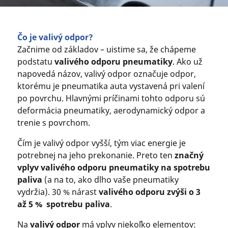
Čo je valivý odpor?
Začnime od základov – uistime sa, že chápeme
podstatu
valivého odporu pneumatiky
. Ako už
napovedá názov, valivý odpor označuje odpor,
ktorému je pneumatika auta vystavená pri valení
po povrchu. Hlavnými príčinami tohto odporu sú
deformácia pneumatiky, aerodynamický odpor a
trenie s povrchom.
Čím je valivý odpor vyšší, tým viac energie je
potrebnej na jeho prekonanie. Preto ten
značný
vplyv valivého odporu pneumatiky na spotrebu
paliva
(a na to, ako dlho vaše pneumatiky
vydržia). 30 % nárast
valivého odporu zvýši o 3
až 5 % spotrebu paliva
.
Na
valivý odpor
má vplyv niekoľko elementov: