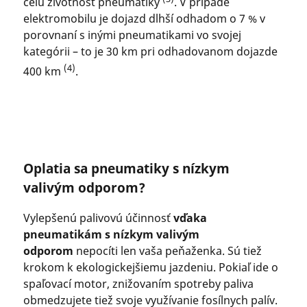
celú životnosť pneumatiky
. V prípade
elektromobilu je dojazd dlhší odhadom o 7 % v
porovnaní s inými pneumatikami vo svojej
kategórii – to je 30 km pri odhadovanom dojazde
(4)
400 km
.
Oplatia sa pneumatiky s nízkym
valivým odporom?
Vylepšenú palivovú účinnosť
vďaka
pneumatikám s nízkym valivým
odporom
nepocíti len vaša peňaženka. Sú tiež
krokom k ekologickejšiemu jazdeniu. Pokiaľ ide o
spaľovací motor, znižovaním spotreby paliva
obmedzujete tiež svoje využívanie fosílnych palív.