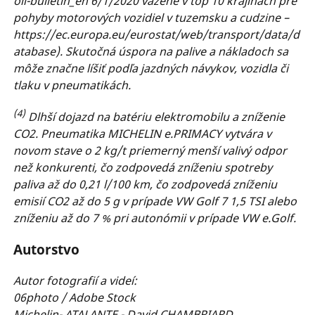
oil-bulletin_en 6/1/2020 vážené v top 10 krajinách pre
pohyby motorových vozidiel v tuzemsku a cudzine –
https://ec.europa.eu/eurostat/web/transport/data/d
atabase). Skutočná úspora na palive a nákladoch sa
môže značne líšiť podľa jazdných návykov, vozidla či
tlaku v pneumatikách.
(4)
Dlhší dojazd na batériu elektromobilu a zníženie
CO2. Pneumatika MICHELIN e.PRIMACY vytvára v
novom stave o 2 kg/t priemerný menší valivý odpor
než konkurenti, čo zodpovedá zníženiu spotreby
paliva až do 0,21 l/100 km, čo zodpovedá zníženiu
emisií CO2 až do 5 g v prípade VW Golf 7 1,5 TSI alebo
zníženiu až do 7 % pri autonómii v prípade VW e.Golf.
Autorstvo
Autor fotografií a videí:
06photo / Adobe Stock
Michelin- ATALANTE - David CHAMBRIARD