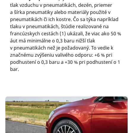
tlak vzduchu v pneumatikách, dezén, priemer
a šírka pneumatiky alebo materiály použité v
pneumatikách či ich kostre. Čo sa týka napríklad
tlaku v pneumatikách, štúdie realizované na
francúzskych cestách (1) ukázali, že viac ako 50 %
áut má minimálne o 0,3 baru nižší tlak
v pneumatikách než je požadovaný. To vedie k
značnému zvýšeniu valivého odporu: +6 % pri
podhustení o 0,3 baru a +30 % pri podhustení o 1
bar.